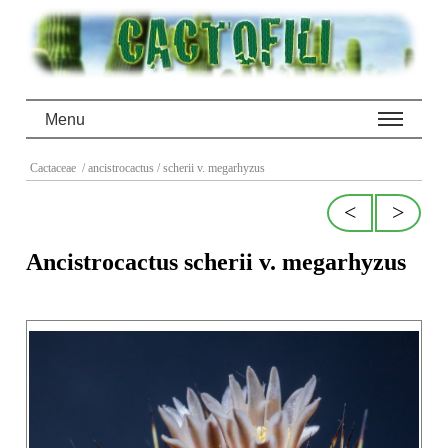
Menu
Cactaceae
/ ancistrocactus
/ scherii v. megarhyzus
<
>
Ancistrocactus scherii v. megarhyzus