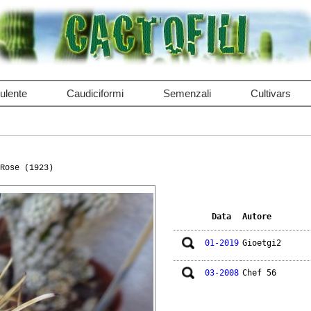
ulente
Caudiciformi
Semenzali
Cultivars
Rose (1923)
Data
Autore
01-2019
Gioetgi2
03-2008
Chef 56