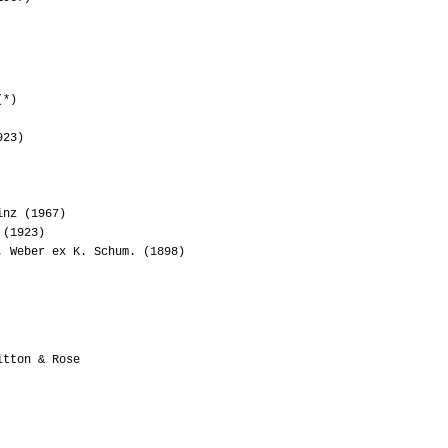
(*)
923)
inz (1967)
 (1923)
 Weber ex K. Schum. (1898)
itton & Rose