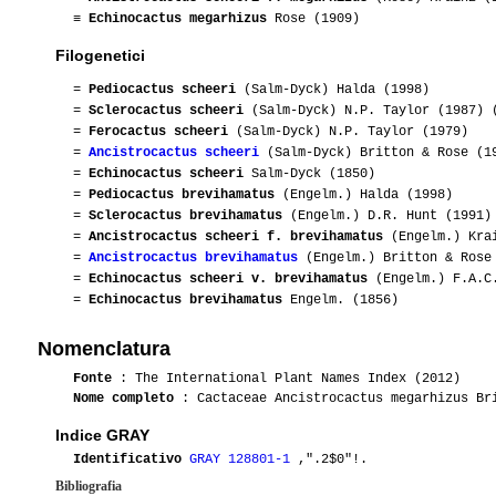
≡
Echinocactus megarhizus
Rose (1909)
Filogenetici
=
Pediocactus scheeri
(Salm-Dyck) Halda (1998)
=
Sclerocactus scheeri
(Salm-Dyck) N.P. Taylor (1987) 
=
Ferocactus scheeri
(Salm-Dyck) N.P. Taylor (1979)
=
Ancistrocactus scheeri
(Salm-Dyck) Britton & Rose (1
=
Echinocactus scheeri
Salm-Dyck (1850)
=
Pediocactus brevihamatus
(Engelm.) Halda (1998)
=
Sclerocactus brevihamatus
(Engelm.) D.R. Hunt (1991)
=
Ancistrocactus scheeri f. brevihamatus
(Engelm.) Kra
=
Ancistrocactus brevihamatus
(Engelm.) Britton & Rose
=
Echinocactus scheeri v. brevihamatus
(Engelm.) F.A.C.
=
Echinocactus brevihamatus
Engelm. (1856)
Nomenclatura
Fonte
: The International Plant Names Index (2012)
Nome completo
: Cactaceae Ancistrocactus megarhizus Br
Indice GRAY
Identificativo
GRAY 128801-1
,".2$0"!.
Bibliografia