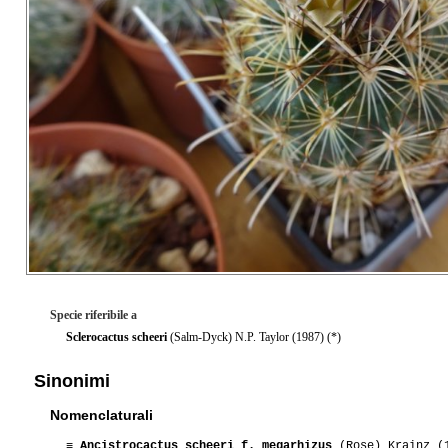
Specie riferibile a
Sclerocactus scheeri
(Salm-Dyck) N.P. Taylor (1987) (*)
Sinonimi
Nomenclaturali
≡
Ancistrocactus scheeri f. megarhizus
(Rose) Krainz (