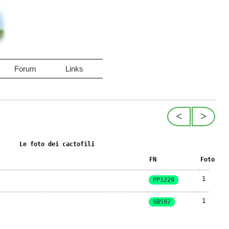
Forum
Links
<
>
Le foto dei cactofili
FN
Foto
1
PP1229
1
SB597