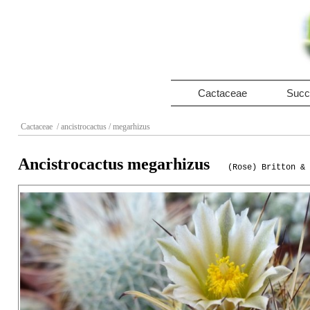
Cactaceae
Succ
Cactaceae
/ ancistrocactus
/ megarhizus
Ancistrocactus megarhizus
(Rose) Britton & 