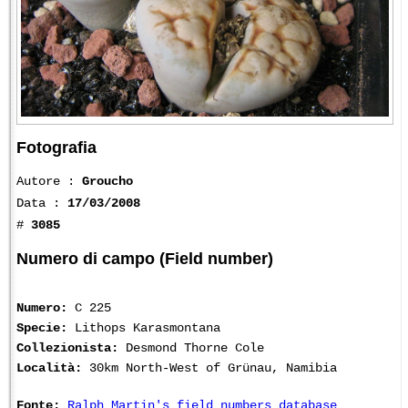
Fotografia
Autore :
Groucho
Data :
17/03/2008
#
3085
Numero di campo (Field number)
Numero:
C 225
Specie:
Lithops Karasmontana
Collezionista:
Desmond Thorne Cole
Località:
30km North-West of Grünau, Namibia
Fonte:
Ralph Martin's field numbers database