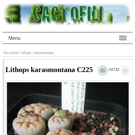
Menu
Succulente
/ lithops
/ karasmontana
Lithops karasmontana C225
12/12