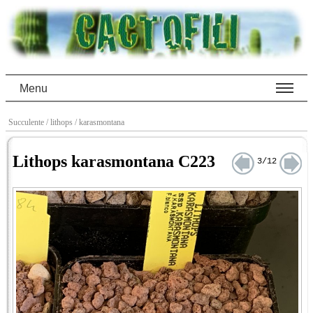
Menu
Succulente
/ lithops
/ karasmontana
Lithops karasmontana C223
3/12