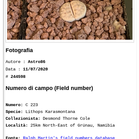
Fotografia
Autore :
Astro86
Data :
11/07/2020
#
244598
Numero di campo (Field number)
Numero:
C 223
Specie:
Lithops Karasmontana
Collezionista:
Desmond Thorne Cole
Località:
25km North-East of Grünau, Namibia
Fonte:
Ralph Martin's field numbers database