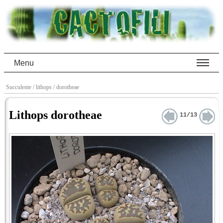
Menu
Succulente
/ lithops
/ dorotheae
Lithops dorotheae
11/13