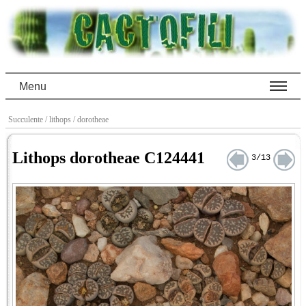
Menu
Succulente
/ lithops
/ dorotheae
Lithops dorotheae C124441
3/13