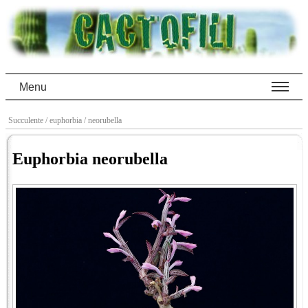
Menu
Succulente
/ euphorbia
/ neorubella
Euphorbia neorubella