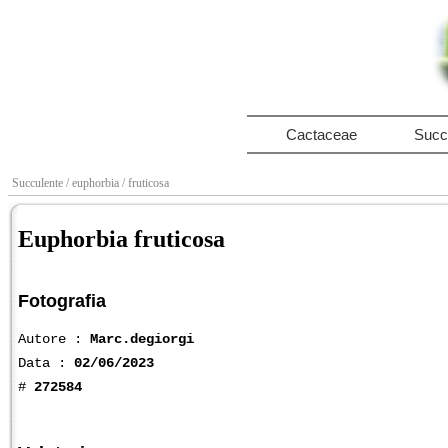
Cactaceae
Succ
Succulente
/ euphorbia
/ fruticosa
Euphorbia fruticosa
Fotografia
Autore :
Marc.degiorgi
Data :
02/06/2023
#
272584