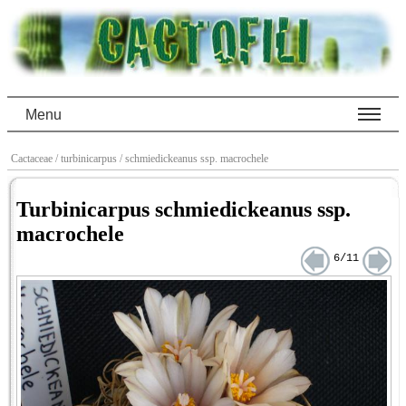
Menu
Cactaceae
/ turbinicarpus
/ schmiedickeanus ssp. macrochele
Turbinicarpus schmiedickeanus ssp.
macrochele
6/11