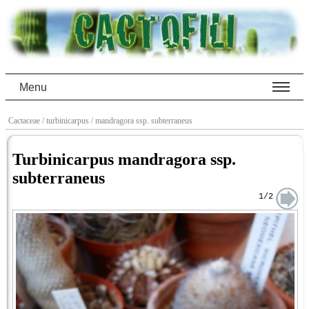
Menu
Cactaceae
/ turbinicarpus
/ mandragora ssp. subterraneus
Turbinicarpus mandragora ssp.
subterraneus
1/2