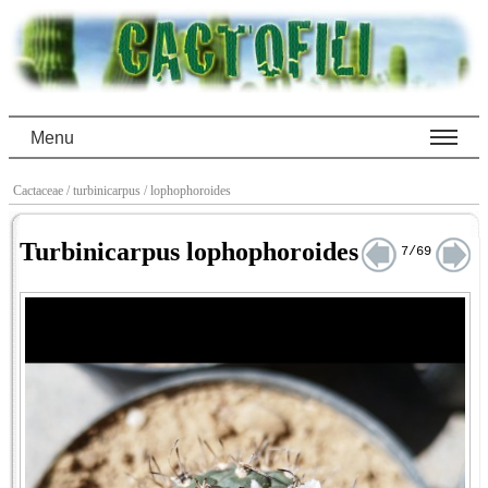
Menu
Cactaceae
/ turbinicarpus
/ lophophoroides
Turbinicarpus lophophoroides
7/69