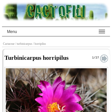
Menu
Cactaceae
/ turbinicarpus
/ horripilus
Turbinicarpus horripilus
1/27