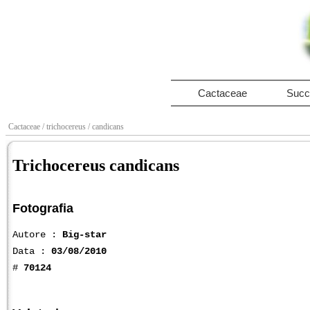
Cactaceae
Succ
Cactaceae
/ trichocereus
/ candicans
Trichocereus candicans
Fotografia
Autore :
Big-star
Data :
03/08/2010
#
70124