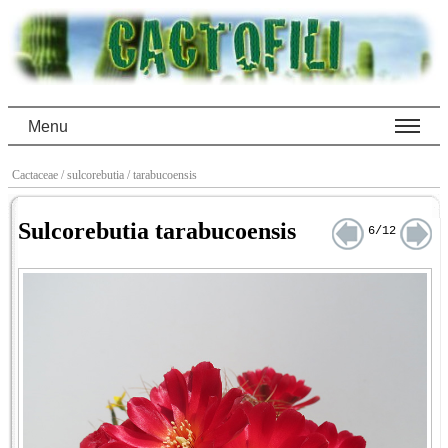
Menu
Cactaceae
/ sulcorebutia
/ tarabucoensis
Sulcorebutia tarabucoensis
6/12