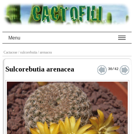
Menu
Cactaceae
/ sulcorebutia
/ arenacea
Sulcorebutia arenacea
30/42