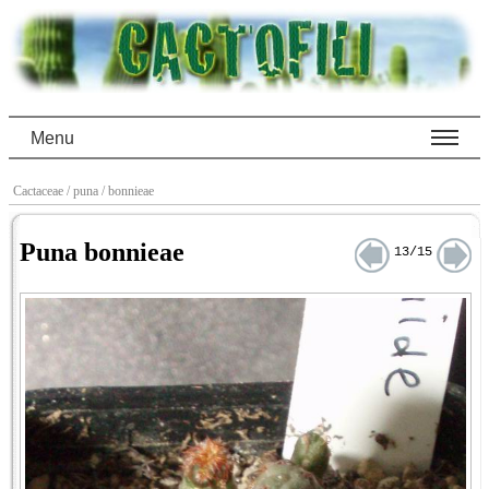
Menu
Cactaceae
/ puna
/ bonnieae
Puna bonnieae
13/15