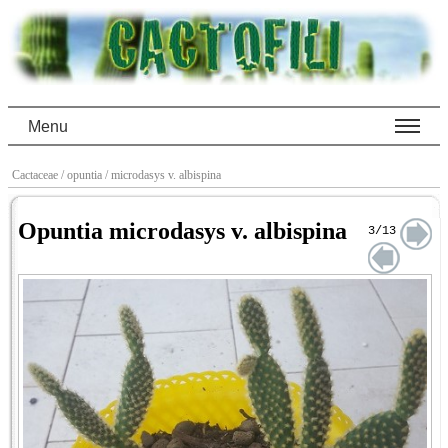
Menu
Cactaceae
/ opuntia
/ microdasys v. albispina
Opuntia microdasys v. albispina
3/13