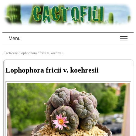
Menu
Cactaceae
/ lophophora
/ fricii v. koehresii
Lophophora fricii v. koehresii