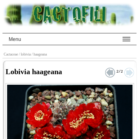
Menu
Cactaceae
/ lobivia
/ haageana
Lobivia haageana
2/2