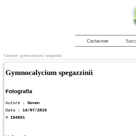
Cactaceae
Succ
Cactaceae
/ gymnocalycium
/ spegazzinii
Gymnocalycium spegazzinii
Fotografia
Autore :
Seven
Data :
14/07/2015
#
194651