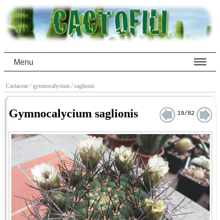
Menu
Cactaceae
/ gymnocalycium
/ saglionis
Gymnocalycium saglionis
19/82