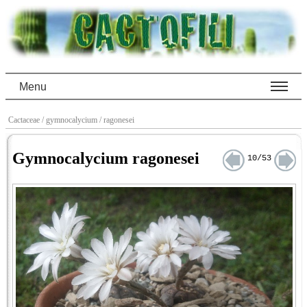
Menu
Cactaceae
/ gymnocalycium
/ ragonesei
Gymnocalycium ragonesei
10/53