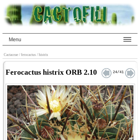
Menu
Cactaceae
/ ferocactus
/ histrix
Ferocactus histrix ORB 2.10
24/41