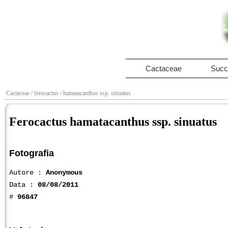
Cactaceae
Succ
Cactaceae
/ ferocactus
/ hamatacanthus ssp. sinuatus
Ferocactus hamatacanthus ssp. sinuatus
Fotografia
Autore :
Anonymous
Data :
08/08/2011
#
96847