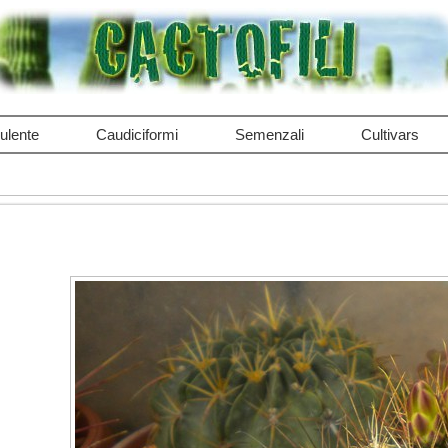
ulente
Caudiciformi
Semenzali
Cultivars