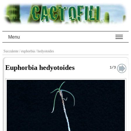
Menu
Succulente
/ euphorbia
/ hedyotoides
Euphorbia hedyotoides
1/3