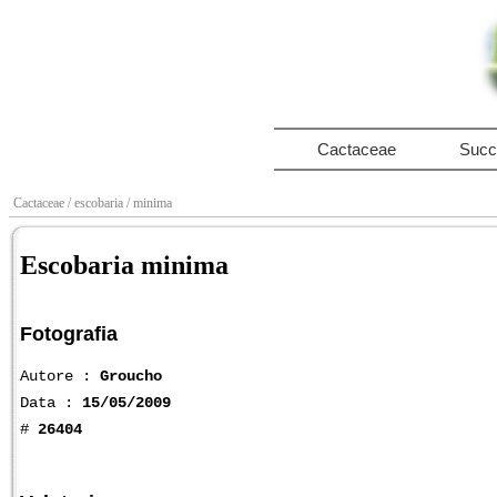
Cactaceae
Succ
Cactaceae
/ escobaria
/ minima
Escobaria minima
Fotografia
Autore :
Groucho
Data :
15/05/2009
#
26404