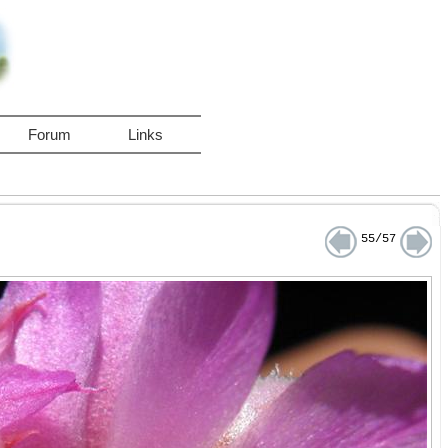
Forum
Links
55/57