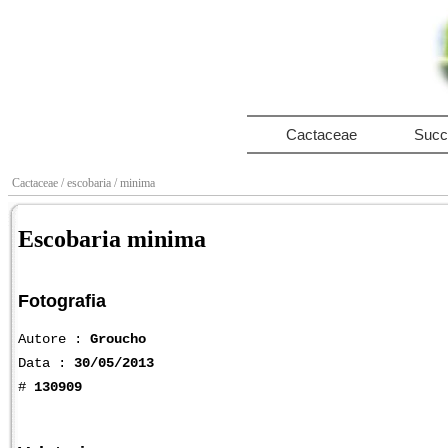
Cactaceae
Succ
Cactaceae
/ escobaria
/ minima
Escobaria minima
Fotografia
Autore :
Groucho
Data :
30/05/2013
#
130909