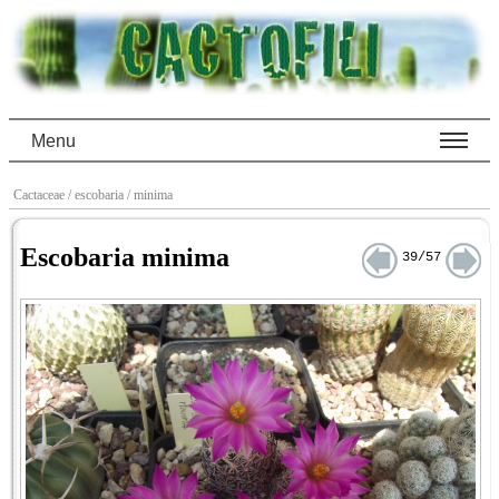
Menu
Cactaceae
/ escobaria
/ minima
Escobaria minima
39/57