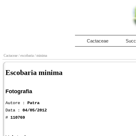
Cactaceae
Succ
Cactaceae
/ escobaria
/ minima
Escobaria minima
Fotografia
Autore :
Patra
Data :
04/05/2012
#
110769