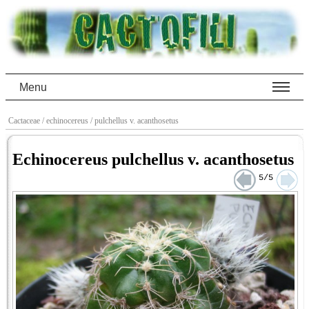
Menu
Cactaceae
/ echinocereus
/ pulchellus v. acanthosetus
Echinocereus pulchellus v. acanthosetus
5/5