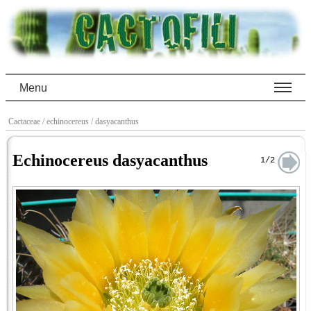
Menu
Cactaceae
/ echinocereus
/ dasyacanthus
Echinocereus dasyacanthus
1/2