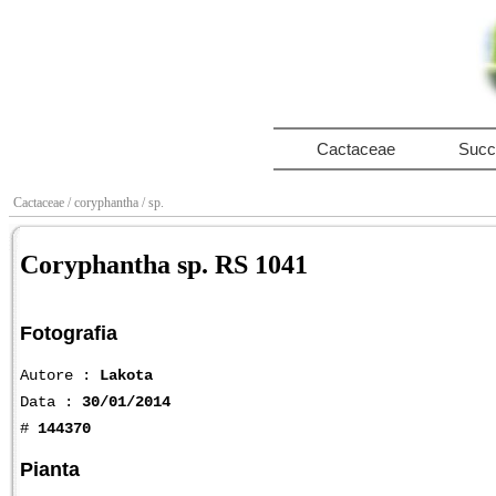
Cactaceae
Succ
Cactaceae
/ coryphantha
/ sp.
Coryphantha sp. RS 1041
Fotografia
Autore :
Lakota
Data :
30/01/2014
#
144370
Pianta