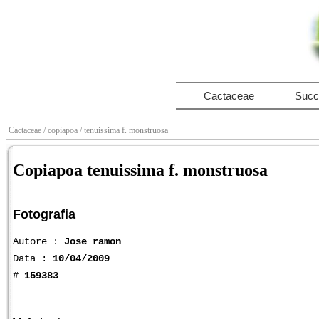
Cactaceae
Succ
Cactaceae
/ copiapoa
/ tenuissima f. monstruosa
Copiapoa tenuissima f. monstruosa
Fotografia
Autore :
Jose ramon
Data :
10/04/2009
#
159383