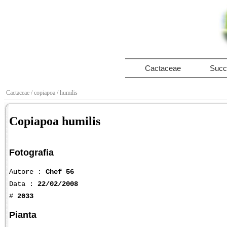
Cactaceae
Succ
Cactaceae
/ copiapoa
/ humilis
Copiapoa humilis
Fotografia
Autore :
Chef 56
Data :
22/02/2008
#
2033
Pianta