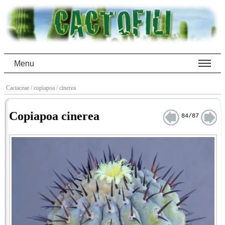
Menu
Cactaceae
/ copiapoa
/ cinerea
Copiapoa cinerea
84/87