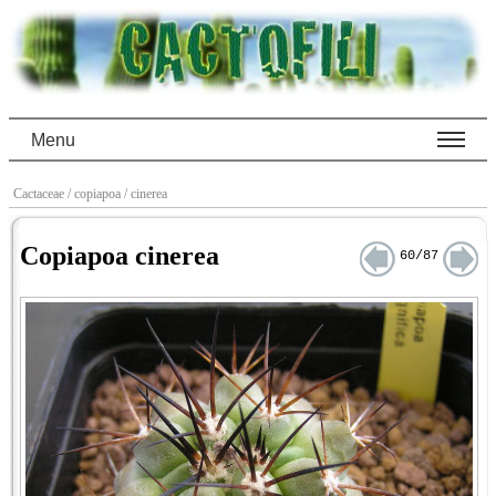
Menu
Cactaceae
/ copiapoa
/ cinerea
Copiapoa cinerea
60/87