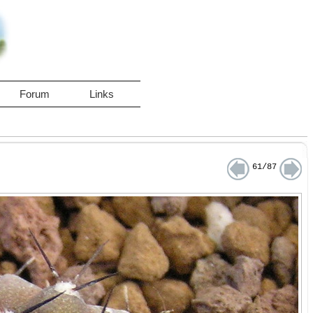
Forum
Links
61/87