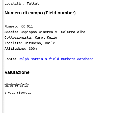
Località :
Taltal
Numero di campo (Field number)
Numero:
KK 611
Specie:
Copiapoa Cinerea V. Columna-alba
Collezionista:
Karel Kníže
Località:
Cifuncho, Chile
Altitudine:
300m
Fonte:
Ralph Martin's field numbers database
Valutazione
3 voti ricevuti