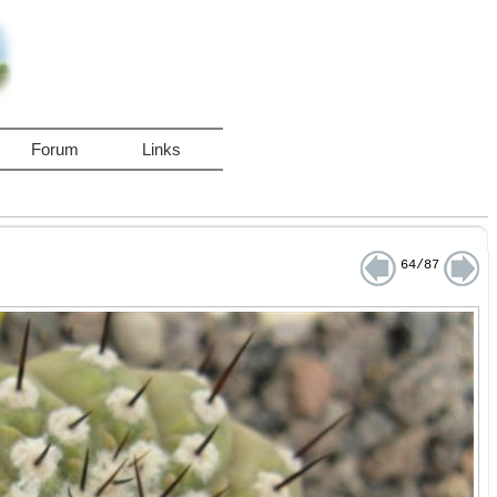
Forum
Links
64/87