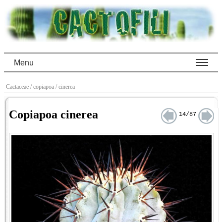
Menu
Cactaceae
/ copiapoa
/ cinerea
Copiapoa cinerea
14/87