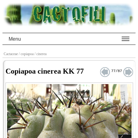
Menu
Cactaceae
/ copiapoa
/ cinerea
Copiapoa cinerea KK 77
77/87