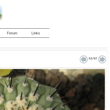
Forum
Links
53/87