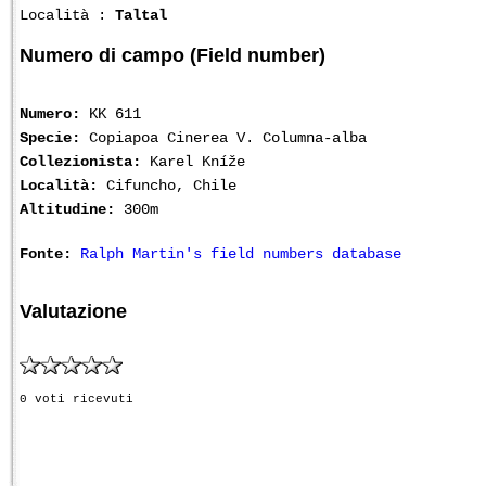
Località :
Taltal
Numero di campo (Field number)
Numero:
KK 611
Specie:
Copiapoa Cinerea V. Columna-alba
Collezionista:
Karel Kníže
Località:
Cifuncho, Chile
Altitudine:
300m
Fonte:
Ralph Martin's field numbers database
Valutazione
0 voti ricevuti