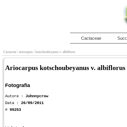
Cactaceae
Succ
Cactaceae
/ ariocarpus
/ kotschoubeyanus v. albiflorus
Ariocarpus kotschoubeyanus v. albiflorus
Fotografia
Autore :
Johnnycrow
Data :
26/09/2011
#
99253