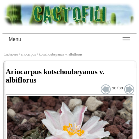
Menu
Cactaceae
/ ariocarpus
/ kotschoubeyanus v. albiflorus
Ariocarpus kotschoubeyanus v.
albiflorus
10/38