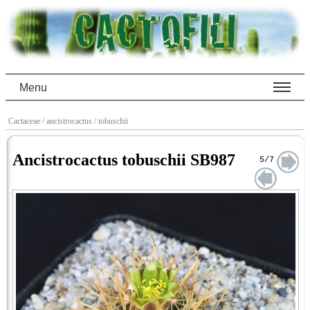
Menu
Cactaceae
/ ancistrocactus
/ tobuschii
Ancistrocactus tobuschii SB987
5/7