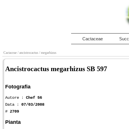
Cactaceae
Succ
Cactaceae
/ ancistrocactus
/ megarhizus
Ancistrocactus megarhizus SB 597
Fotografia
Autore :
Chef 56
Data :
07/03/2008
#
2709
Pianta