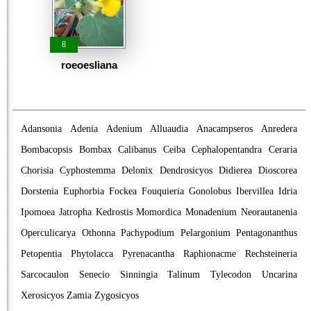
8
roeoesliana
Adansonia
Adenia
Adenium
Alluaudia
Anacampseros
Anredera
Bombacopsis
Bombax
Calibanus
Ceiba
Cephalopentandra
Ceraria
Chorisia
Cyphostemma
Delonix
Dendrosicyos
Didierea
Dioscorea
Dorstenia
Euphorbia
Fockea
Fouquieria
Gonolobus
Ibervillea
Idria
Ipomoea
Jatropha
Kedrostis
Momordica
Monadenium
Neorautanenia
Operculicarya
Othonna
Pachypodium
Pelargonium
Pentagonanthus
Petopentia
Phytolacca
Pyrenacantha
Raphionacme
Rechsteineria
Sarcocaulon
Senecio
Sinningia
Talinum
Tylecodon
Uncarina
Xerosicyos
Zamia
Zygosicyos