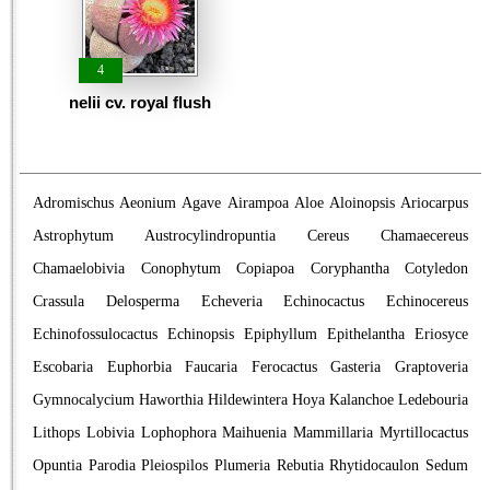
4
nelii cv. royal flush
Adromischus
Aeonium
Agave
Airampoa
Aloe
Aloinopsis
Ariocarpus
Astrophytum
Austrocylindropuntia
Cereus
Chamaecereus
Chamaelobivia
Conophytum
Copiapoa
Coryphantha
Cotyledon
Crassula
Delosperma
Echeveria
Echinocactus
Echinocereus
Echinofossulocactus
Echinopsis
Epiphyllum
Epithelantha
Eriosyce
Escobaria
Euphorbia
Faucaria
Ferocactus
Gasteria
Graptoveria
Gymnocalycium
Haworthia
Hildewintera
Hoya
Kalanchoe
Ledebouria
Lithops
Lobivia
Lophophora
Maihuenia
Mammillaria
Myrtillocactus
Opuntia
Parodia
Pleiospilos
Plumeria
Rebutia
Rhytidocaulon
Sedum