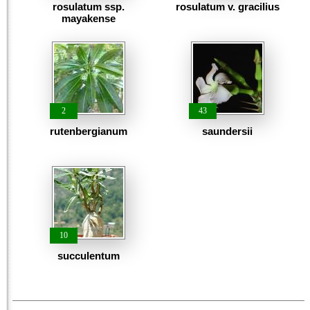
rosulatum ssp.
rosulatum v. gracilius
mayakense
2
43
rutenbergianum
saundersii
10
succulentum