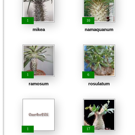
1
10
mikea
namaquanum
1
6
ramosum
rosulatum
1
17