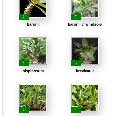
2
7
baronii
baronii v. windsorii
25
12
bispinosum
brevicaule
2
4