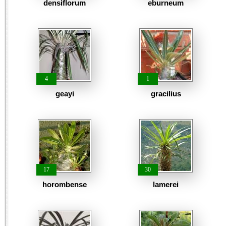
densiflorum
eburneum
4
1
geayi
gracilius
17
30
horombense
lamerei