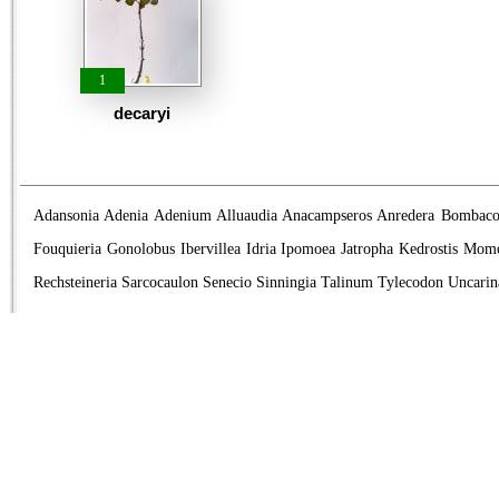
1
decaryi
Adansonia
Adenia
Adenium
Alluaudia
Anacampseros
Anredera
Bombaco
Fouquieria
Gonolobus
Ibervillea
Idria
Ipomoea
Jatropha
Kedrostis
Momo
Rechsteineria
Sarcocaulon
Senecio
Sinningia
Talinum
Tylecodon
Uncarin