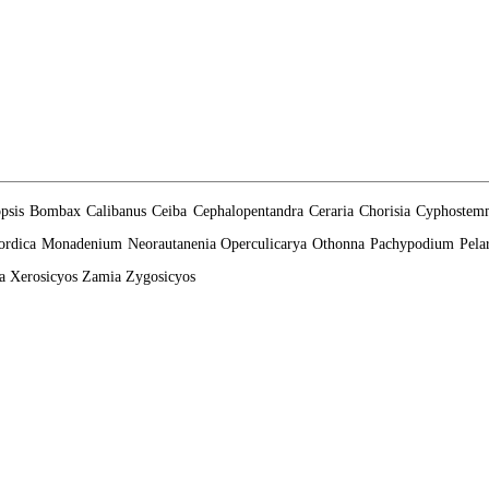
psis
Bombax
Calibanus
Ceiba
Cephalopentandra
Ceraria
Chorisia
Cyphostem
rdica
Monadenium
Neorautanenia
Operculicarya
Othonna
Pachypodium
Pela
a
Xerosicyos
Zamia
Zygosicyos