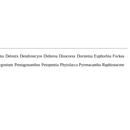
ma
Delonix
Dendrosicyos
Didierea
Dioscorea
Dorstenia
Euphorbia
Fockea
rgonium
Pentagonanthus
Petopentia
Phytolacca
Pyrenacantha
Raphionacme