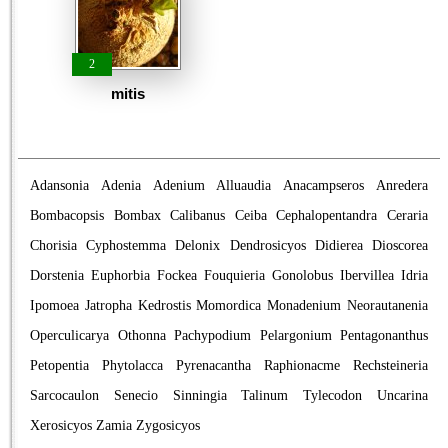
2
mitis
Adansonia
Adenia
Adenium
Alluaudia
Anacampseros
Anredera
Bombacopsis
Bombax
Calibanus
Ceiba
Cephalopentandra
Ceraria
Chorisia
Cyphostemma
Delonix
Dendrosicyos
Didierea
Dioscorea
Dorstenia
Euphorbia
Fockea
Fouquieria
Gonolobus
Ibervillea
Idria
Ipomoea
Jatropha
Kedrostis
Momordica
Monadenium
Neorautanenia
Operculicarya
Othonna
Pachypodium
Pelargonium
Pentagonanthus
Petopentia
Phytolacca
Pyrenacantha
Raphionacme
Rechsteineria
Sarcocaulon
Senecio
Sinningia
Talinum
Tylecodon
Uncarina
Xerosicyos
Zamia
Zygosicyos